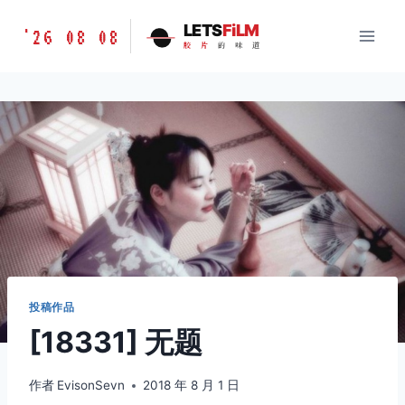
跳
胶
LETS
FiLM
'26 08 08
到
胶
片
的
味
道
片
内
的
容
味
道
LETSFILM
投稿作品
[18331] 无题
作者
EvisonSevn
2018 年 8 月 1 日