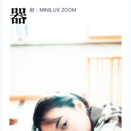
器
材：MINILUX ZOOM