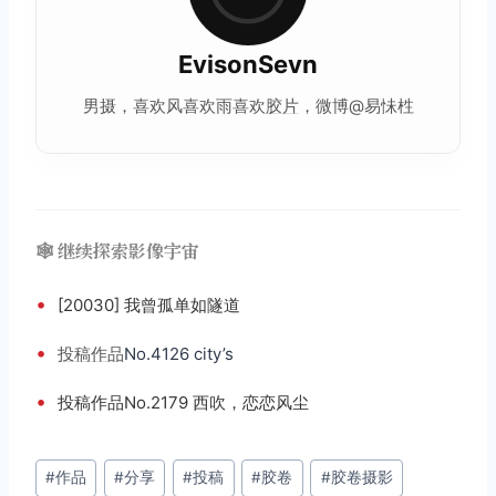
EvisonSevn
男摄，喜欢风喜欢雨喜欢
胶片
，微博@易怽栍
🕸️ 继续探索影像宇宙
•
[20030] 我曾孤单如隧道
•
投稿
作品
No.4126 city’s
•
投稿作品No.2179 西吹，恋恋风尘
文
#
作品
#
分享
#
投稿
#
胶卷
#
胶卷摄影
章