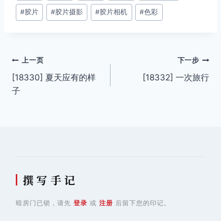
#
胶片
#
胶片摄影
#
胶片相机
#
色彩
标
签：
文
上一页
下一步
[18330] 夏天应有的样
[18332] 一次旅行
章
子
导
航
撰 写 手 记
暗房门已锁，请先
登录
或
注册
后留下您的印记。