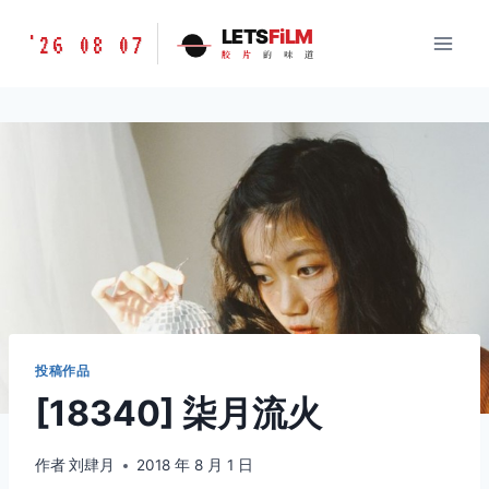
跳
胶
LETS
FiLM
'26 08 07
到
胶
片
的
味
道
片
内
的
容
味
道
LETSFILM
投稿作品
[18340] 柒月流火
作者
刘肆月
2018 年 8 月 1 日