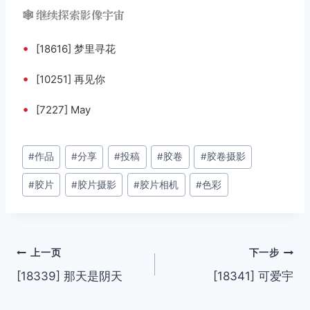
🕸️ 继续探索影像宇宙
•
[18616] 梦里寻花
•
[10251] 再见你
•
[7227] May
文
#
作品
#
分享
#
投稿
#
胶卷
#
胶卷摄影
章
#
胶片
#
胶片摄影
#
胶片相机
#
色彩
标
签：
文
上一页
下一步
[18339] 那天是阴天
[18341] 可爱宇
章