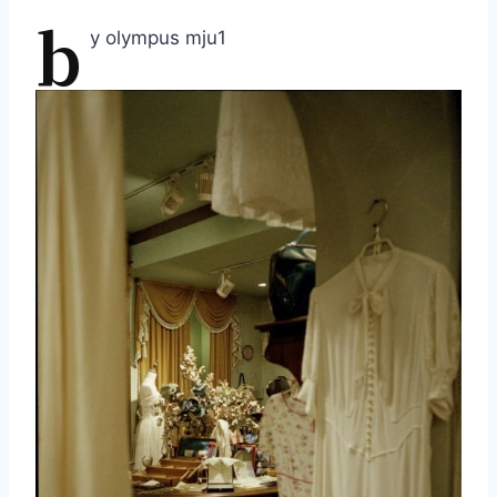
b
y olympus mju1