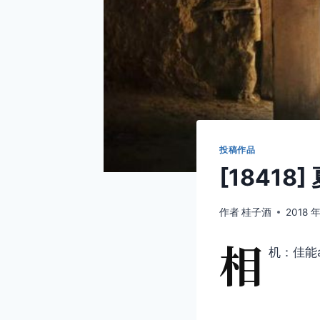
投稿作品
[1841
作者
桂子酒
2018 年
相
机：佳能a