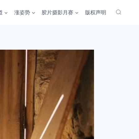
道
涨姿势
胶片摄影月赛
版权声明