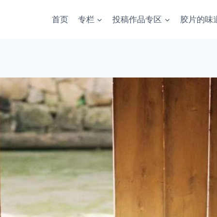
首页
专栏
投稿作品专区
胶片的味