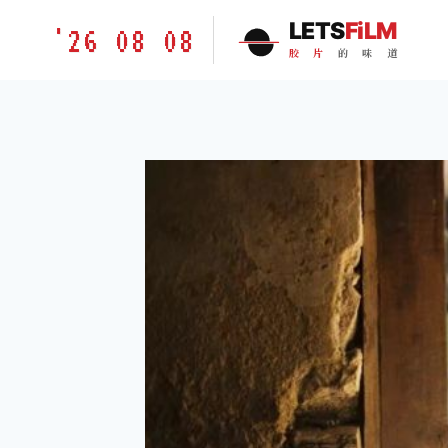
跳
胶
LETS
FiLM
'26 08 08
到
片
胶
片
的
味
道
内
的
容
味
道
LETSFILM