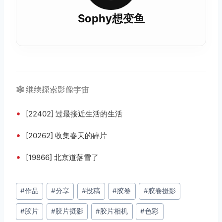
Sophy想变鱼
🕸️ 继续探索影像宇宙
•
[22402] 过最接近生活的生活
•
[20262] 收集春天的碎片
•
[19866] 北京道落雪了
文
#
作品
#
分享
#
投稿
#
胶卷
#
胶卷摄影
章
#
胶片
#
胶片摄影
#
胶片相机
#
色彩
标