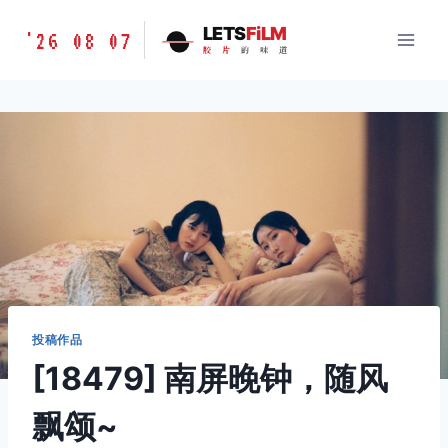
跳
胶
LETS
FiLM
'26 08 07
到
胶
片
的
味
道
片
内
的
容
味
道
LETSFILM
投稿作品
[18479] 南屏晚钟，随风
飘颂~