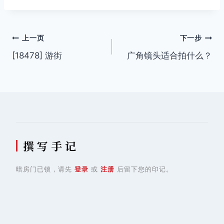
签：
文
上一页
下一步
[18478] 游街
广角镜头适合拍什么？
章
导
航
撰 写 手 记
暗房门已锁，请先
登录
或
注册
后留下您的印记。