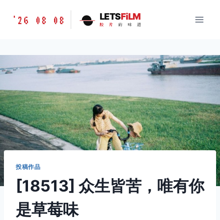
跳
胶
LETS
FiLM
'26 08 08
到
胶
片
的
味
道
片
内
的
容
味
道
LETSFILM
投稿作品
[18513] 众生皆苦，唯有你
是草莓味