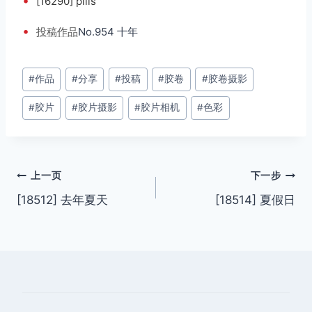
•
[16290] pills
•
投稿
作品
No.954 十年
文
#
作品
#
分享
#
投稿
#
胶卷
#
胶卷摄影
章
#
胶片
#
胶片摄影
#
胶片相机
#
色彩
标
签：
文
上一页
下一步
[18512] 去年夏天
[18514] 夏假日
章
导
航