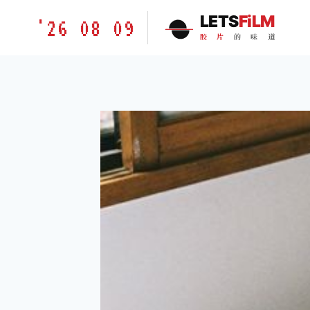
跳
胶
LETS
FiLM
'26 08 09
到
片
胶
片
的
味
道
内
的
容
味
道
LETSFILM