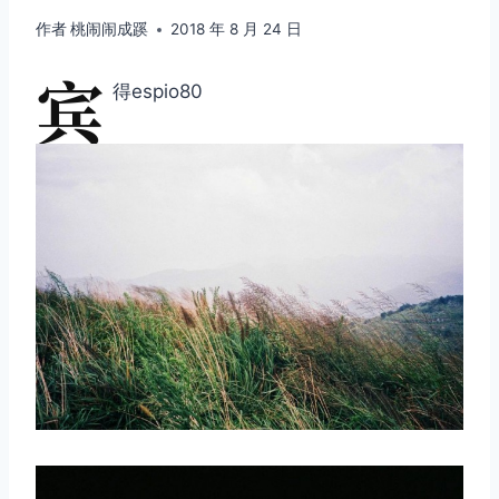
作者
桃闹闹成蹊
2018 年 8 月 24 日
宾
得espio80