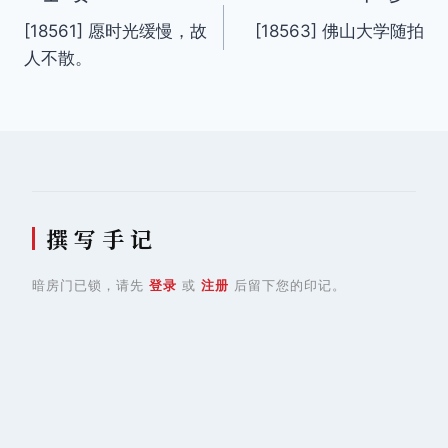
文
[18561] 愿时光缓慢，故
[18563] 佛山大学随拍
章
人不散。 ​​​​
导
航
撰 写 手 记
暗房门已锁，请先
登录
或
注册
后留下您的印记。