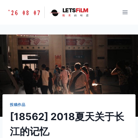
跳
胶
LETS
FiLM
'26 08 07
到
胶
片
的
味
道
片
内
的
容
味
道
LETSFILM
投稿作品
[18562] 2018夏天关于长
江的记忆