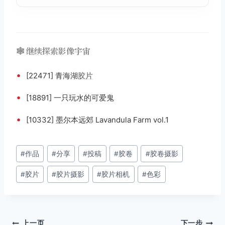
🕸️ 继续探索影像宇宙
•
[22471] 青海湖
胶片
•
[18891] 一只玩水的可爱鬼
•
[10332] 墨尔本远郊 Lavandula Farm vol.1
文
#
作品
#
分享
#
投稿
#
胶卷
#
胶卷摄影
章
#
胶片
#
胶片摄影
#
胶片相机
#
色彩
标
签：
上一页
下一步