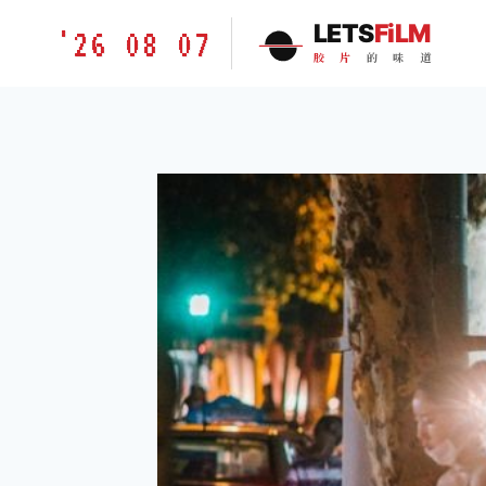
跳
胶
LETS
FiLM
'26 08 07
到
片
胶
片
的
味
道
内
的
容
味
道
LETSFILM