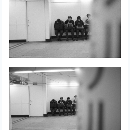
取消
搜索