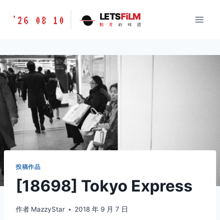
跳
胶
LETS
FiLM
'26 08 10
到
胶
片
的
味
道
片
内
的
容
味
道
LETSFILM
投稿作品
[18698] Tokyo Express
作者
MazzyStar
2018 年 9 月 7 日