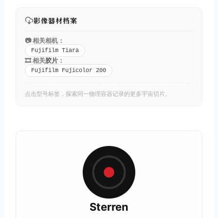
影像器材档案
📷 相关相机：
Fujifilm Tiara
🎞️ 相关
胶片
：
Fujifilm Fujicolor 200
点击型号标签，探索同一物理容器记录的更多宇宙切片。
Sterren