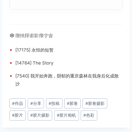
🕸️ 继续探索影像宇宙
•
[17175] 永恒的短暂
•
[14764] The Story
•
[7540] 我开始奔跑，阴郁的重庆森林在我身后化成散
沙
文
#
作品
#
分享
#
投稿
#
胶卷
#
胶卷摄影
章
#
胶片
#
胶片摄影
#
胶片相机
#
色彩
标
签：