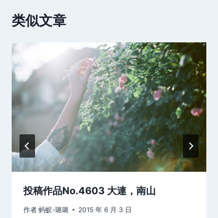
类似文章
投稿作品No.4603 大連，南山
作者
蚂蚁-璐璐
2015 年 6 月 3 日