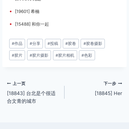
•
[19601] 希楠
•
[15488] 和你一起
文
#
作品
#
分享
#
投稿
#
胶卷
#
胶卷摄影
章
#
胶片
#
胶片摄影
#
胶片相机
#
色彩
标
签：
文
上一页
下一步
[18843] 台北是个很适
[18845] Her
章
合文青的城市
导
航