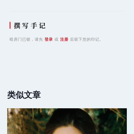
撰 写 手 记
暗房门已锁，请先
登录
或
注册
后留下您的印记。
类似文章