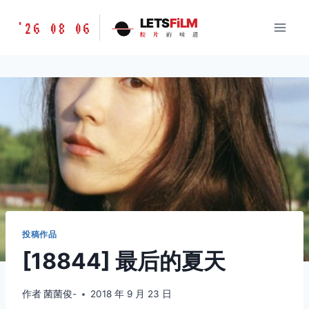
跳
胶
LETS
FiLM
'26 08 06
到
胶
片
的
味
道
片
内
的
容
味
道
LETSFILM
投稿作品
[18844] 最后的夏天
作者
菌菌俊-
2018 年 9 月 23 日