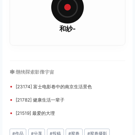
和紗-
🕸️ 继续探索影像宇宙
•
[23174] 富士电影卷中的南京生活景色
•
[21782] 健康生活一辈子
•
[21519] 最爱的大理
文
#
作品
#
分享
#
投稿
#
胶卷
#
胶卷摄影