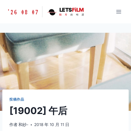
跳
胶
LETS
FiLM
'26 08 07
到
胶
片
的
味
道
片
内
的
容
味
道
LETSFILM
投稿作品
[19002] 午后
作者
和紗-
2018 年 10 月 11 日