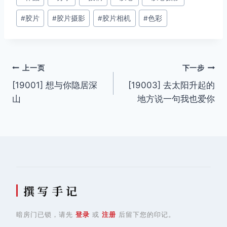
章
#
胶片
#
胶片摄影
#
胶片相机
#
色彩
标
签：
文
上一页
下一步
[19001] 想与你隐居深
[19003] 去太阳升起的
章
山
地方说一句我也爱你
导
航
撰 写 手 记
暗房门已锁，请先
登录
或
注册
后留下您的印记。