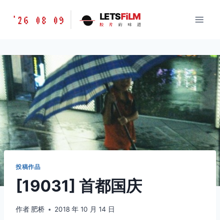
跳
胶
LETS
FiLM
'26 08 09
到
胶
片
的
味
道
片
内
的
容
味
道
LETSFILM
投稿作品
[19031] 首都国庆
作者
肥桥
2018 年 10 月 14 日