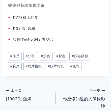
🕸️ 继续探索影像宇宙
•
[17788] 无尽夏
•
[13245] 风和
•
投稿
作品
No.642 惜乡记
文
#
作品
#
分享
#
投稿
#
胶卷
#
胶卷摄影
章
#
胶片
#
胶片摄影
#
胶片相机
#
色彩
标
签：
文
上一页
下一步
[19030] 涟漪
你应该知道的人像摄影
章
师