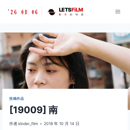
跳
胶
LETS
FiLM
'26 08 06
到
胶
片
的
味
道
片
内
的
容
味
道
LETSFILM
投稿作品
[19009] 南
作者
kinder_film
2018 年 10 月 14 日