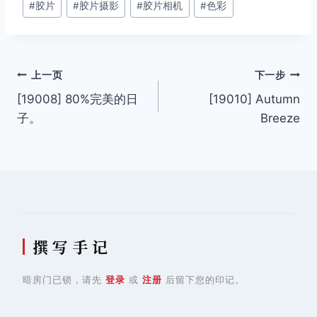
#
胶片
#
胶片摄影
#
胶片相机
#
色彩
标
签：
文
上一页
下一步
[19008] 80%完美的日
[19010] Autumn
章
子。
Breeze
导
航
撰 写 手 记
暗房门已锁，请先
登录
或
注册
后留下您的印记。