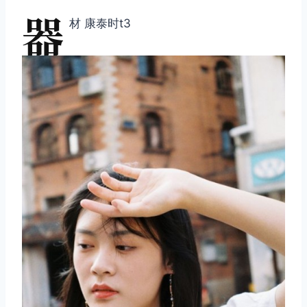
器
材 康泰时t3