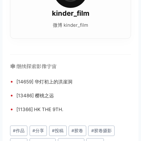
kinder_film
微博 kinder_film
🕸️ 继续探索影像宇宙
•
[14659] 华灯初上的洪崖洞
•
[13486] 樱桃之远
•
[11366] HK THE 9TH.
文
#
作品
#
分享
#
投稿
#
胶卷
#
胶卷摄影
章