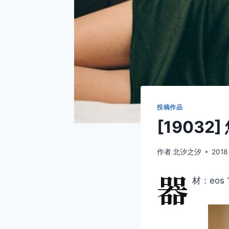
投稿作品
[1903
作者
北汐之汐
2018
器
材：eos 