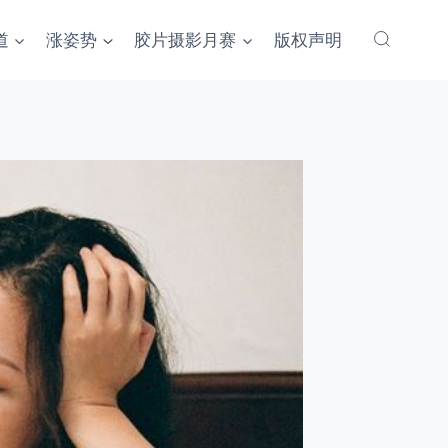
道
涨姿势
胶片摄影月赛
版权声明