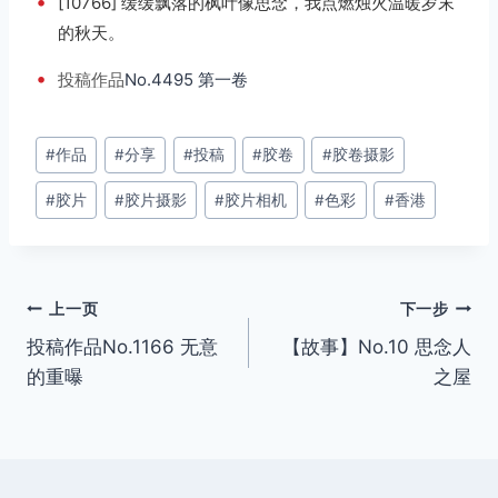
•
[10766] 缓缓飘落的枫叶像思念，我点燃烛火温暖岁末
的秋天。
•
投稿
作品
No.4495 第一卷
文
#
作品
#
分享
#
投稿
#
胶卷
#
胶卷摄影
章
#
胶片
#
胶片摄影
#
胶片相机
#
色彩
#
香港
标
签：
文
上一页
下一步
投稿作品No.1166 无意
【故事】No.10 思念人
章
的重曝
之屋
导
航