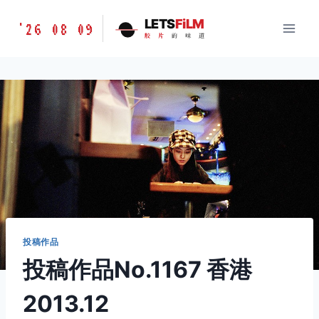
跳
胶
LETS
FiLM
'26 08 09
到
胶
片
的
味
道
片
内
的
容
味
道
LETSFILM
投稿作品
投稿作品No.1167 香港
2013.12