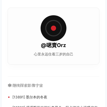
@嗯賣Orz
心里永远住着三岁的自己
🕸️ 继续探索影像宇宙
•
[13891] 墨尔本的冬夜