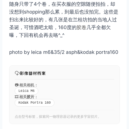
随身只带了4个卷，在买衣服的空隙随便拍拍，却
没想到shopping那么累，到最后也没拍完。这些是
扫出来比较好的，有几张是在兰桂坊拍的当地人过
圣诞，可惜酒吧太暗，160度的
胶卷
几乎全都欠
曝，下回有机会再去咯^_^
photo by leica m6&35/2 asph&kodak portra160
影像器材档案
📷 相关相机：
Leica M6
🎞️ 相关
胶片
：
Kodak Portra 160
点击型号标签，探索同一物理容器记录的更多宇宙切片。