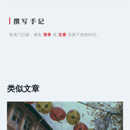
撰 写 手 记
暗房门已锁，请先
登录
或
注册
后留下您的印记。
类似文章