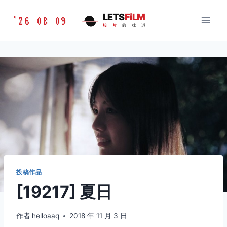
跳
胶
LETS
FiLM
'26 08 09
到
胶
片
的
味
道
片
内
的
容
味
道
LETSFILM
投稿作品
[19217] 夏日
作者
helloaaq
2018 年 11 月 3 日