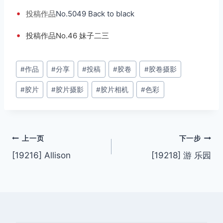
•
投稿
作品
No.5049 Back to black
•
投稿作品No.46 妹子二三
文
#
作品
#
分享
#
投稿
#
胶卷
#
胶卷摄影
章
#
胶片
#
胶片摄影
#
胶片相机
#
色彩
标
签：
文
上一页
下一步
[19216] Allison
[19218] 游 乐园
章
导
航