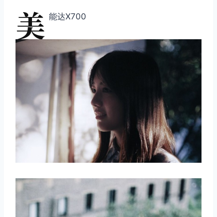
美
能达X700