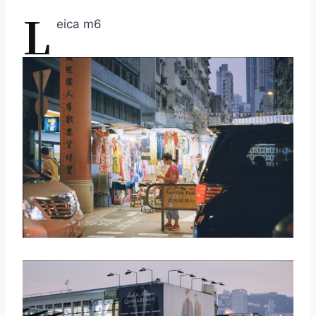
L
eica m6