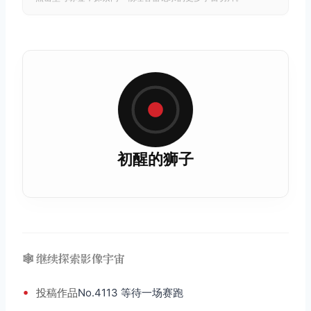
初醒的狮子
🕸️ 继续探索影像宇宙
•
投稿
作品
No.4113 等待一场赛跑