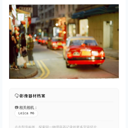
影像器材档案
📷 相关相机：
Leica M6
点击型号标签，探索同一物理容器记录的更多宇宙切片。