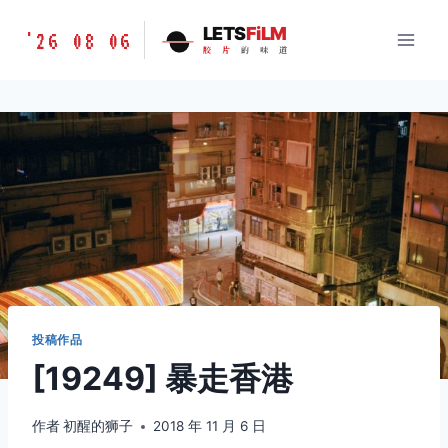
跳
胶
LETS
FiLM
'26 08 06
到
胶
片
的
味
道
片
内
的
容
味
道
LETSFILM
投稿作品
[19249] 暴走香港
作者
初醒的狮子
2018 年 11 月 6 日