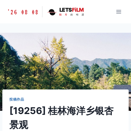
跳
胶
LETS
FiLM
'26 08 08
到
胶
片
的
味
道
片
内
的
容
味
道
LETSFILM
投稿作品
[19256] 桂林海洋乡银杏
景观