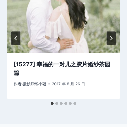
[15277] 幸福的一对儿之胶片婚纱茶园
篇
作者
摄影师懒小毅
2017 年 8 月 26 日