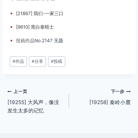
•
[21867] 我们-一家三口
•
[9610] 黑白泰晤士
•
投稿
作品
No.2147 无题
文
#
作品
#
分享
#
投稿
章
标
签：
文
上一页
下一步
[19255] 大风声，像没
[19258] 秦岭小麓
章
发生太多的记忆
导
航