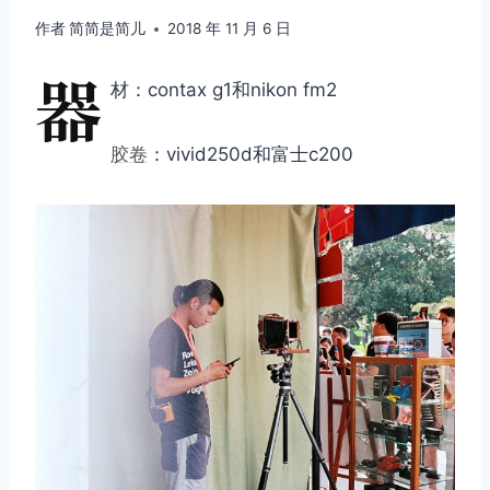
作者
简简是简儿
2018 年 11 月 6 日
器
材：contax g1和nikon fm2
胶卷
：vivid250d和富士c200