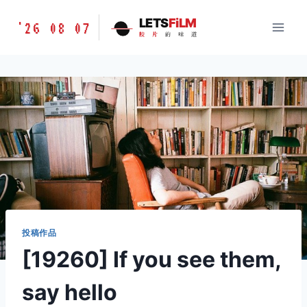
跳
胶
LETS
FiLM
'26 08 07
到
胶
片
的
味
道
片
内
的
容
味
道
LETSFILM
投稿作品
[19260] If you see them,
say hello