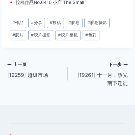
•
投稿
作品
No.6410 小店 The Small
文
#
作品
#
分享
#
投稿
#
胶卷
#
胶卷摄影
章
#
胶片
#
胶片摄影
#
胶片相机
#
色彩
标
签：
文
上一页
下一步
[19259] 超级市场
[19261] 十一月，热光
章
南下迁徙
导
航