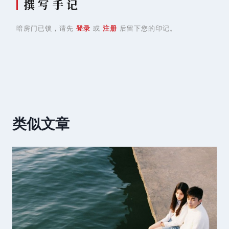
撰 写 手 记
暗房门已锁，请先
登录
或
注册
后留下您的印记。
类似文章