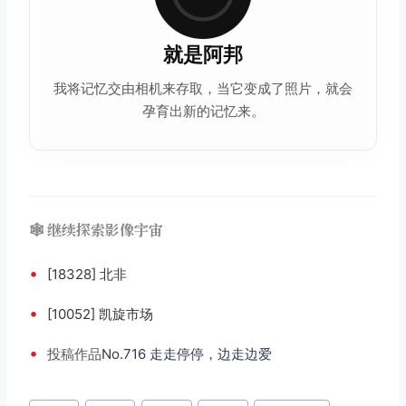
就是阿邦
我将记忆交由相机来存取，当它变成了照片，就会
孕育出新的记忆来。
🕸️ 继续探索影像宇宙
•
[18328] 北非
•
[10052] 凯旋市场
•
投稿
作品
No.716 走走停停，边走边爱
文