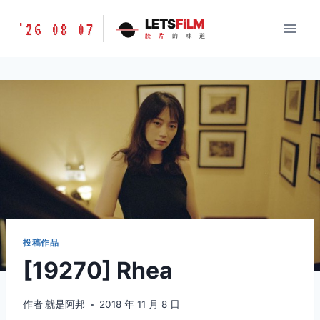
跳
胶
LETS
FiLM
'26 08 07
到
胶
片
的
味
道
片
内
的
容
味
道
LETSFILM
投稿作品
[19270] Rhea
作者
就是阿邦
2018 年 11 月 8 日