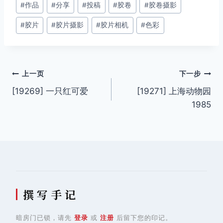
#
作品
#
分享
#
投稿
#
胶卷
#
胶卷摄影
章
#
胶片
#
胶片摄影
#
胶片相机
#
色彩
标
签：
文
上一页
下一步
[19269] 一只红可爱
[19271] 上海动物园
章
1985
导
航
撰 写 手 记
暗房门已锁，请先
登录
或
注册
后留下您的印记。