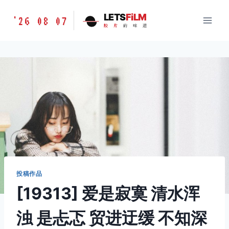
跳
胶
LETS
FiLM
'26 08 07
到
胶
片
的
味
道
片
内
的
容
味
道
LETSFILM
投稿作品
[19313] 爱是寂寞 清水浑
浊 是忐忑 贸进迂缓 不知深