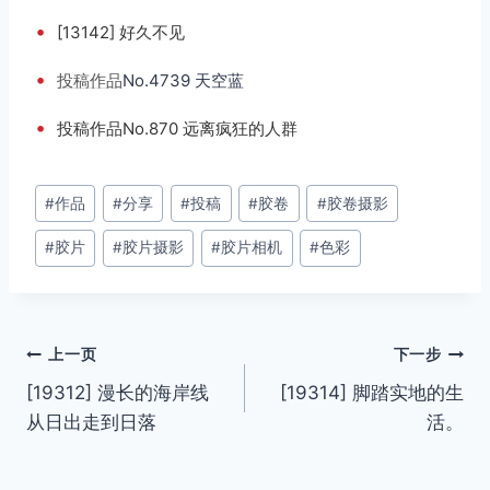
•
[13142] 好久不见
•
投稿
作品
No.4739 天空蓝
•
投稿作品No.870 远离疯狂的人群
文
#
作品
#
分享
#
投稿
#
胶卷
#
胶卷摄影
章
#
胶片
#
胶片摄影
#
胶片相机
#
色彩
标
签：
文
上一页
下一步
[19312] 漫长的海岸线
[19314] 脚踏实地的生
章
从日出走到日落
活。
导