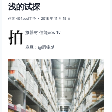
浅的试探
作者
404soul丁予
2018 年 11 月 15 日
拍
摄器材 佳能eos 1v
麻豆：@瑕疵梦