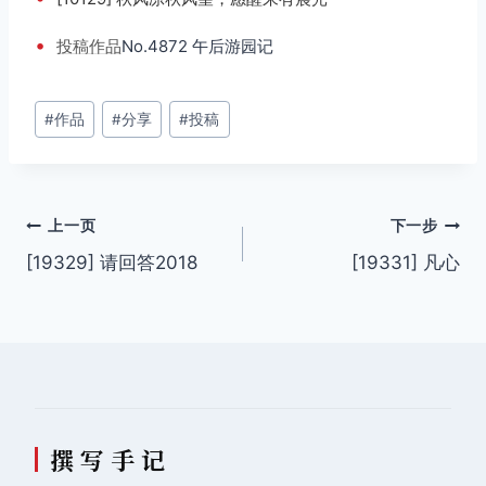
•
投稿
作品
No.4872 午后游园记
文
#
作品
#
分享
#
投稿
章
标
签：
文
上一页
下一步
[19329] 请回答2018
[19331] 凡心
章
导
航
撰 写 手 记