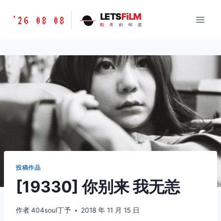
跳
胶
LETS
FiLM
'26 08 08
到
胶
片
的
味
道
片
内
的
容
味
道
LETSFILM
投稿作品
[19330] 你别来 我无恙
作者
404soul丁予
2018 年 11 月 15 日