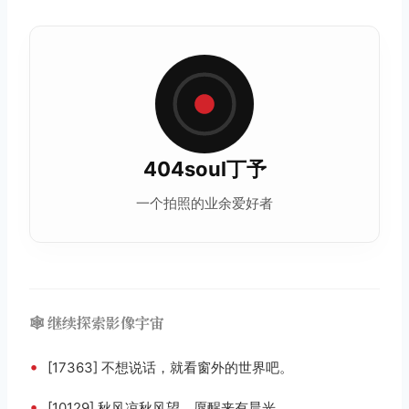
404soul丁予
一个拍照的业余爱好者
🕸️ 继续探索影像宇宙
•
[17363] 不想说话，就看窗外的世界吧。
•
[10129] 秋风凉秋风望，愿醒来有晨光