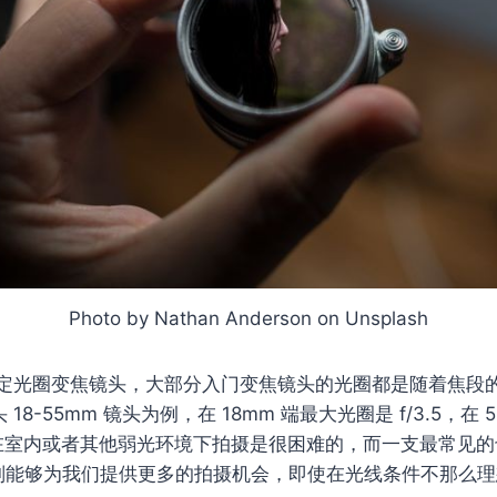
Photo by Nathan Anderson on Unsplash
定光圈变焦镜头，大部分入门变焦镜头的光圈都是随着焦段
18-55mm 镜头为例，在 18mm 端最大光圈是 f/3.5，在 
.6，在室内或者其他弱光环境下拍摄是很困难的，而一支最常见
8 镜头则能够为我们提供更多的拍摄机会，即使在光线条件不那么