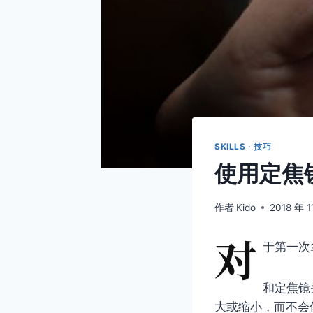
SKILLS · 技巧
使用定焦
作者
Kido
2018 年 1
对
于第一次
和定焦镜
大或缩小，而不会