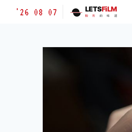
跳
胶
LETS
FiLM
'26 08 07
到
片
胶
片
的
味
道
内
的
容
味
道
LETSFILM