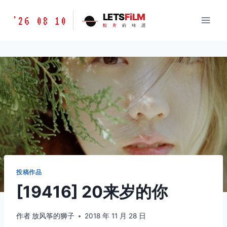
跳
胶
LETS
FiLM
'26 08 10
到
胶
片
的
味
道
片
内
的
容
味
道
LETSFILM
投稿作品
[19416] 20来岁的你
作者
放风筝的狮子
2018 年 11 月 28 日