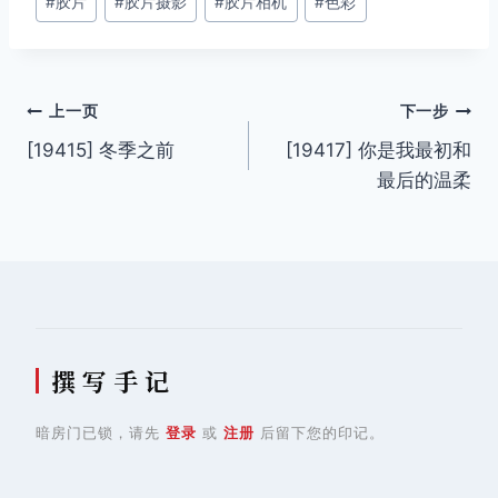
#
胶片
#
胶片摄影
#
胶片相机
#
色彩
标
签：
文
上一页
下一步
[19415] 冬季之前
[19417] 你是我最初和
章
最后的温柔
导
航
撰 写 手 记
暗房门已锁，请先
登录
或
注册
后留下您的印记。