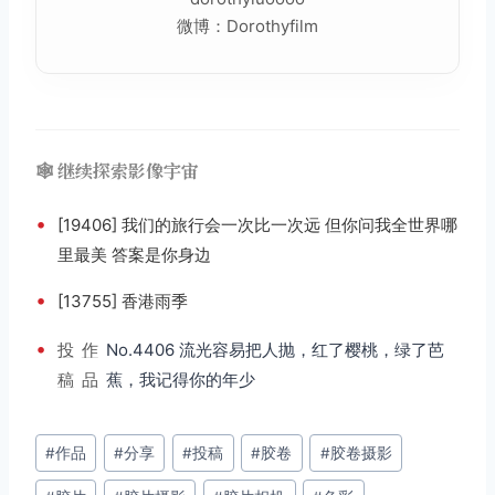
微博：Dorothyfilm
🕸️ 继续探索影像宇宙
•
[19406] 我们的旅行会一次比一次远 但你问我全世界哪
里最美 答案是你身边
•
[13755] 香港雨季
•
投
作
No.4406 流光容易把人抛，红了樱桃，绿了芭
稿
品
蕉，我记得你的年少
文
#
作品
#
分享
#
投稿
#
胶卷
#
胶卷摄影
章