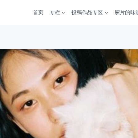
首页
专栏
投稿作品专区
胶片的味