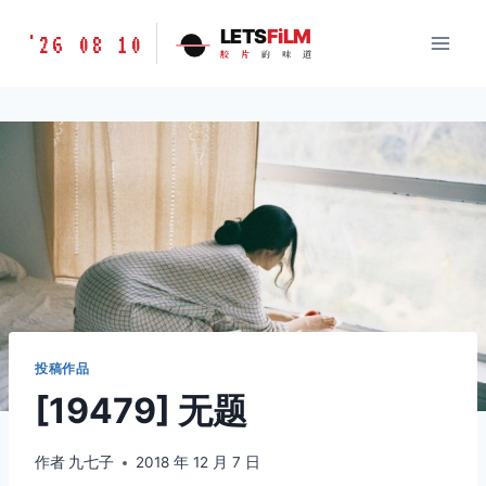
跳
胶
LETS
FiLM
'26 08 10
到
胶
片
的
味
道
片
内
的
容
味
道
LETSFILM
投稿作品
[19479] 无题
作者
九七子
2018 年 12 月 7 日