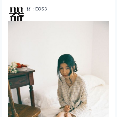
器
材：EOS3