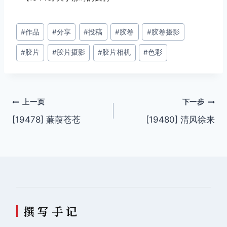
文
#
作品
#
分享
#
投稿
#
胶卷
#
胶卷摄影
章
#
胶片
#
胶片摄影
#
胶片相机
#
色彩
标
签：
文
上一页
下一步
[19478] 蒹葭苍苍
[19480] 清风徐来
章
导
航
撰 写 手 记