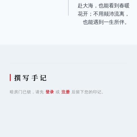
章
赴大海，也能看到春暖
导
花开；不用颠沛流离，
也能遇到一生所伴。
航
撰 写 手 记
暗房门已锁，请先
登录
或
注册
后留下您的印记。