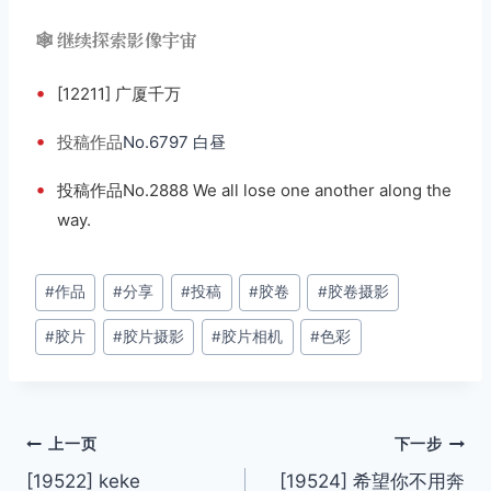
🕸️ 继续探索影像宇宙
•
[12211] 广厦千万
•
投稿
作品
No.6797 白昼
•
投稿作品No.2888 We all lose one another along the
way.
文
#
作品
#
分享
#
投稿
#
胶卷
#
胶卷摄影
章
#
胶片
#
胶片摄影
#
胶片相机
#
色彩
标
签：
文
上一页
下一步
[19522] keke
[19524] 希望你不用奔