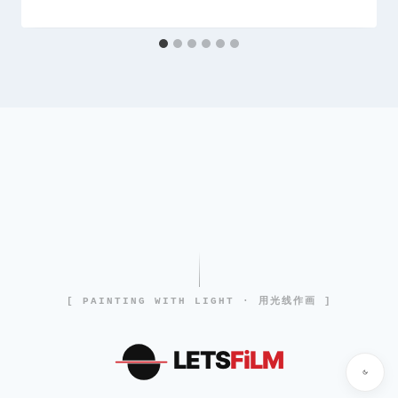
[ PAINTING WITH LIGHT · 用光线作画 ]
LETS
FiLM