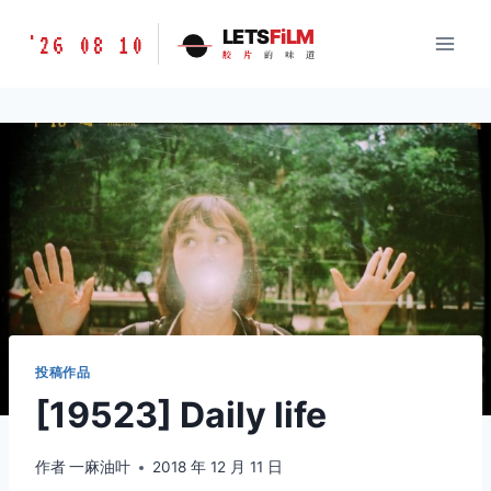
跳
胶
LETS
FiLM
'26 08 10
到
胶
片
的
味
道
片
内
的
容
味
道
LETSFILM
投稿作品
[19523] Daily life
作者
一麻油叶
2018 年 12 月 11 日