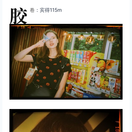
胶
卷
：宾得115m