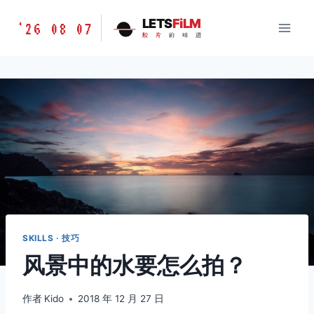
跳
胶
LETS
FiLM
'26 08 07
到
胶
片
的
味
道
片
内
的
容
味
道
LETSFILM
SKILLS · 技巧
风景中的水要怎么拍？
作者
Kido
2018 年 12 月 27 日