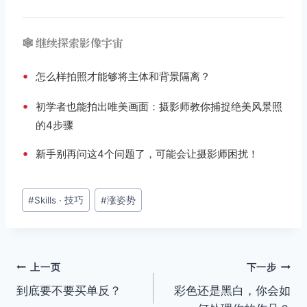
🕸️ 继续探索影像宇宙
•
怎么样拍照才能够将主体和背景隔离？
•
初学者也能拍出唯美画面：摄影师教你捕捉绝美风景照
的4步骤
•
新手别再问这4个问题了，可能会让摄影师困扰！
文
#
Skills · 技巧
#
涨姿势
章
标
签：
文
上一页
下一步
到底要不要买单反？
彩色还是黑白，你会如
章