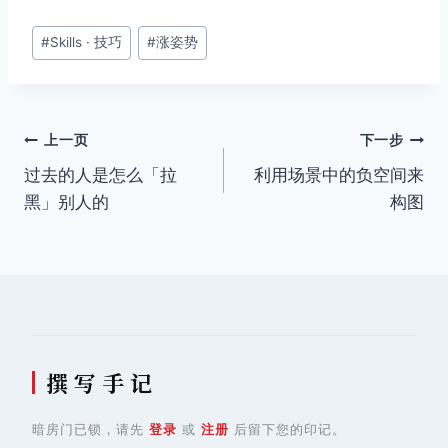
文
#
Skills · 技巧
#
涨姿势
章
标
签：
文
上一页
下一步
过去的人是怎么「拉
利用场景中的负空间来
章
黑」别人的
构图
导
航
撰 写 手 记
暗房门已锁，请先
登录
或
注册
后留下您的印记。