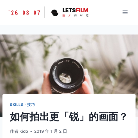
跳
胶
LETS
FiLM
'26 08 07
到
胶
片
的
味
道
片
内
的
容
味
道
LETSFILM
SKILLS · 技巧
如何拍出更「锐」的画面？
作者
Kido
2019 年 1 月 2 日