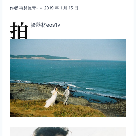
作者
再見長青-
2019 年 1 月 15 日
拍
摄器材eos1v