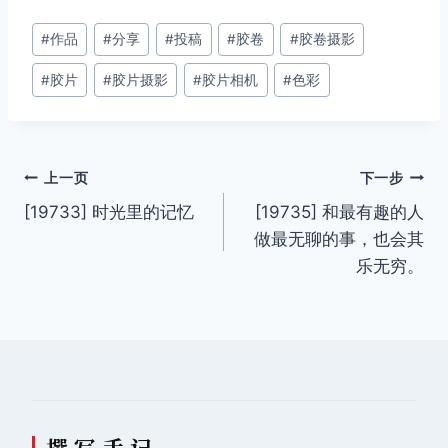
文
#
作品
#
分享
#
投稿
#
胶卷
#
胶卷摄影
章
#
胶片
#
胶片摄影
#
胶片相机
#
色彩
标
签：
文
上一页
下一步
[19733] 时光里的记忆
[19735] 和最有趣的人
章
做最无聊的事，也会其
导
乐无穷。
航
撰 写 手 记