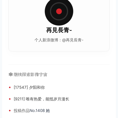
再見長青-
个人新浪微博：@再見長青-
🕸️ 继续探索影像宇宙
•
[17547] 夕阳和你
•
[9211] 唯有热爱，能抵岁月漫长
•
投稿
作品
No.1408 她