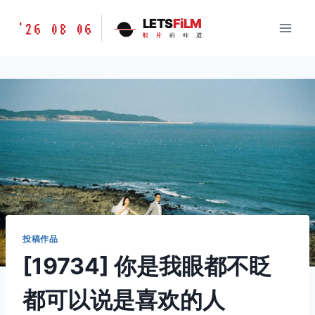
跳
胶
LETS
FiLM
'26 08 06
到
胶
片
的
味
道
片
内
的
容
味
道
LETSFILM
投稿作品
[19734] 你是我眼都不眨
都可以说是喜欢的人