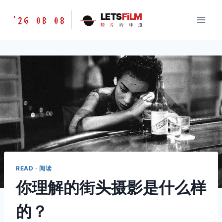
跳
胶
LETS
FiLM
'26 08 08
到
胶
片
的
味
道
片
内
的
容
味
道
LETSFILM
READ · 阅读
你理解的街头摄影是什么样
的？