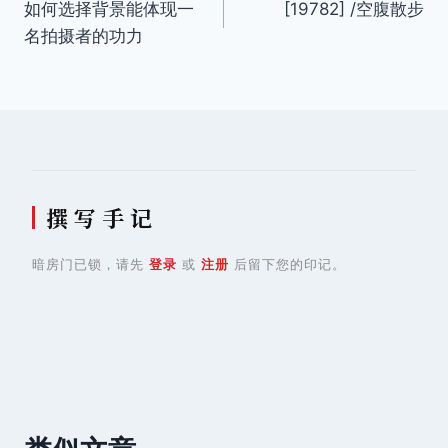
如何选择背景能体现一
[19782] /空腹散步
章
名拍摄者的功力
导
航
撰 写 手 记
暗房门已锁，请先
登录
或
注册
后留下您的印记。