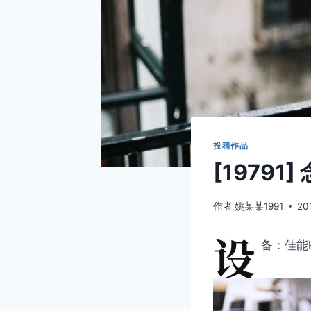
投稿作品
[19791
作者
姚某某1991
20
设
备：佳能ki