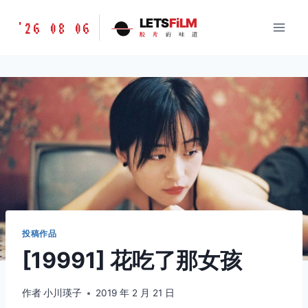
跳
胶
LETS
FiLM
'26 08 06
到
胶
片
的
味
道
片
内
的
容
味
道
LETSFILM
投稿作品
[19991] 花吃了那女孩
作者
小川瑛子
2019 年 2 月 21 日