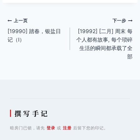
文
上一页
下一步
[19990] 踏春，银盐日
[19992] [二月] 周末 每
章
记（Ⅰ）
个人都有故事, 每个琐碎
导
生活的瞬间都承载了全
部
航
撰 写 手 记
暗房门已锁，请先
登录
或
注册
后留下您的印记。