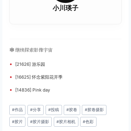
小川瑛子
🕸️ 继续探索影像宇宙
•
[21626] 游乐园
•
[16625] 怀念紫阳花开季
•
[14836] Pink day
文
#
作品
#
分享
#
投稿
#
胶卷
#
胶卷摄影
章
#
胶片
#
胶片摄影
#
胶片相机
#
色彩
标
签：