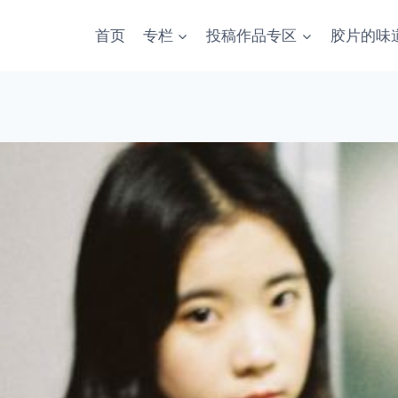
首页
专栏
投稿作品专区
胶片的味