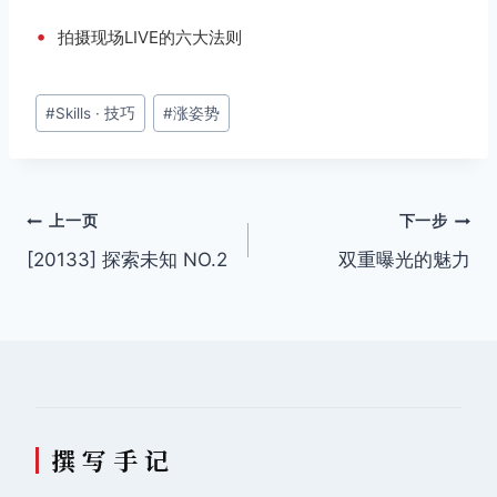
•
拍摄现场LIVE的六大法则
文
#
Skills · 技巧
#
涨姿势
章
标
签：
文
上一页
下一步
[20133] 探索未知 NO.2
双重曝光的魅力
章
导
航
撰 写 手 记