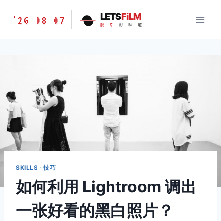
跳
胶
LETS
FiLM
'26 08 07
到
胶
片
的
味
道
片
内
的
容
味
道
LETSFILM
SKILLS · 技巧
如何利用 Lightroom 调出
一张好看的黑白照片？