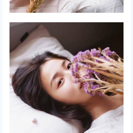
取消
搜索