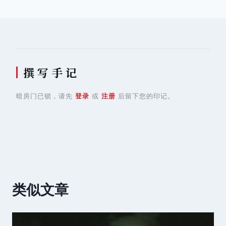
导
航
撰 写 手 记
暗房门已锁，请先
登录
或
注册
后留下您的印记。
类似文章