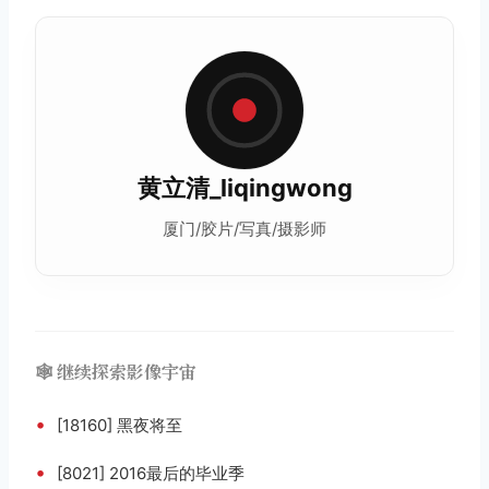
黄立清_liqingwong
厦门/胶片/写真/摄影师
🕸️ 继续探索影像宇宙
•
[18160] 黑夜将至
•
[8021] 2016最后的毕业季