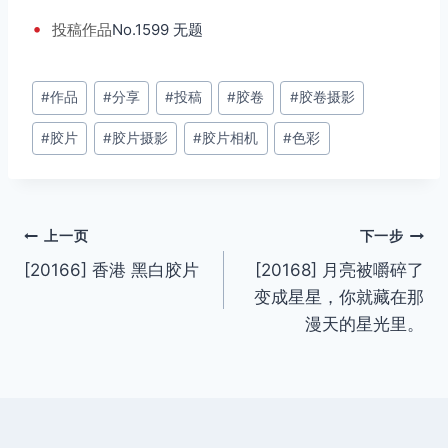
•
投稿
作品
No.1599 无题
文
#
作品
#
分享
#
投稿
#
胶卷
#
胶卷摄影
章
#
胶片
#
胶片摄影
#
胶片相机
#
色彩
标
签：
文
上一页
下一步
[20166] 香港 黑白胶片
[20168] 月亮被嚼碎了
章
变成星星，你就藏在那
导
漫天的星光里。
航