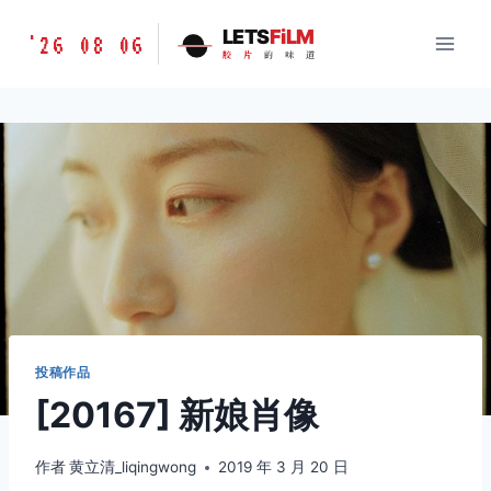
跳
胶
LETS
FiLM
'26 08 06
到
胶
片
的
味
道
片
内
的
容
味
道
LETSFILM
投稿作品
[20167] 新娘肖像
作者
黄立清_liqingwong
2019 年 3 月 20 日