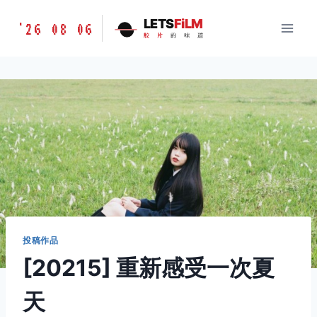
跳
胶
LETS
FiLM
'26 08 06
到
胶
片
的
味
道
片
内
的
容
味
道
LETSFILM
投稿作品
[20215] 重新感受一次夏
天