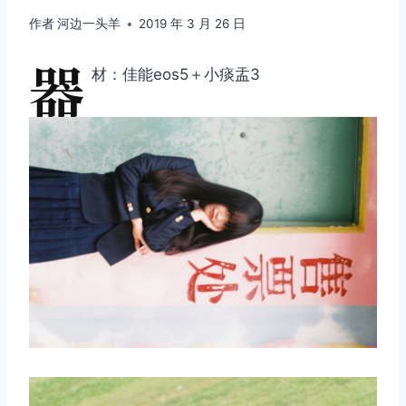
作者
河边一头羊
2019 年 3 月 26 日
器
材：佳能eos5＋小痰盂3