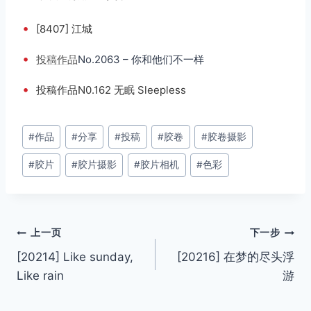
•
[8407] 江城
•
投稿
作品
No.2063 – 你和他们不一样
•
投稿作品N0.162 无眠 Sleepless
文
#
作品
#
分享
#
投稿
#
胶卷
#
胶卷摄影
章
#
胶片
#
胶片摄影
#
胶片相机
#
色彩
标
签：
文
上一页
下一步
[20214] Like sunday,
[20216] 在梦的尽头浮
章
Like rain
游
导