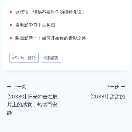
•
这些话，轻易不要对你的模特儿说！
•
看电影学习中央构图
•
致摄影新手：如何开始你的摄影之路
文
#
Skills · 技巧
#
涨姿势
章
标
签：
文
上一页
下一步
[20380] 阳光冲击在胶
[20381] 甜甜的
章
片上的感觉，热情而安
导
静
航