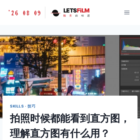
跳
胶
LETS
FiLM
'26 08 09
到
胶
片
的
味
道
片
内
的
容
味
道
LETSFILM
SKILLS · 技巧
拍照时候都能看到直方图，
理解直方图有什么用？