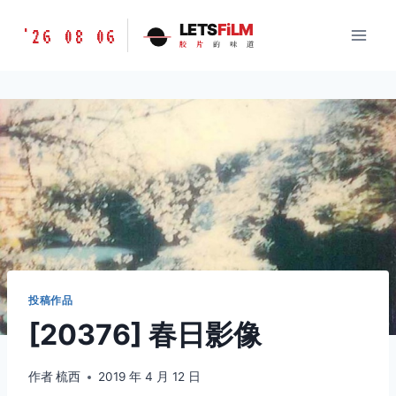
跳
胶
LETS
FiLM
'26 08 06
到
胶
片
的
味
道
片
内
的
容
味
道
LETSFILM
投稿作品
[20376] 春日影像
作者
梳西
2019 年 4 月 12 日