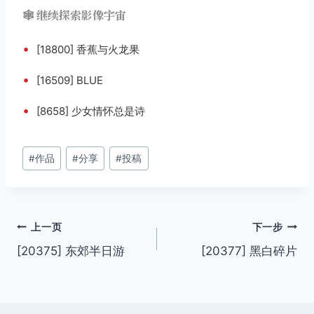
🕸️ 继续探索影像宇宙
•
[18800] 香蕉与火龙果
•
[16509] BLUE
•
[8658] 少女情怀总是诗
文
#
作品
#
分享
#
投稿
章
标
签：
文
上一页
下一步
[20375] 东郊半日游
[20377] 黑白碎片
章
导