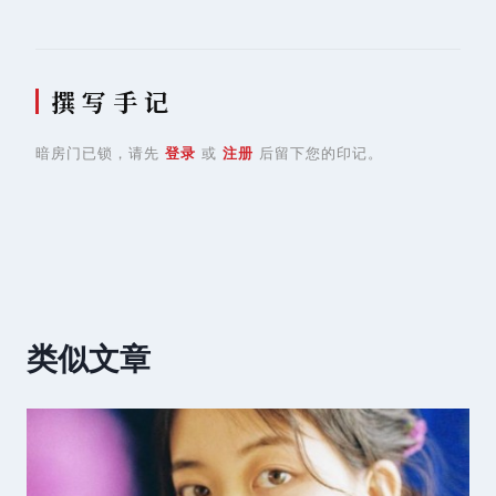
航
撰 写 手 记
暗房门已锁，请先
登录
或
注册
后留下您的印记。
类似文章