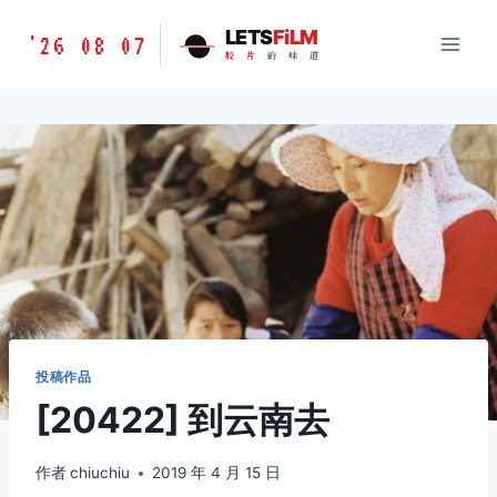
跳
胶
LETS
FiLM
'26 08 07
到
胶
片
的
味
道
片
内
的
容
味
道
LETSFILM
投稿作品
[20422] 到云南去
作者
chiuchiu
2019 年 4 月 15 日