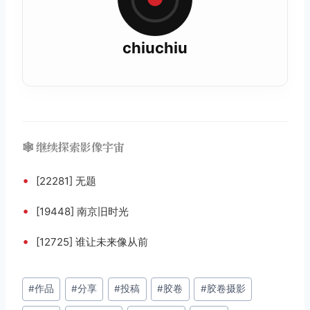
chiuchiu
🕸️ 继续探索影像宇宙
•
[22281] 无题
•
[19448] 南京旧时光
•
[12725] 谁让未来像从前
文
#
作品
#
分享
#
投稿
#
胶卷
#
胶卷摄影
章