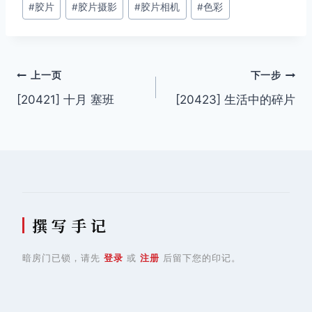
#
胶片
#
胶片摄影
#
胶片相机
#
色彩
标
签：
文
上一页
下一步
[20421] 十月 塞班
[20423] 生活中的碎片
章
导
航
撰 写 手 记
暗房门已锁，请先
登录
或
注册
后留下您的印记。