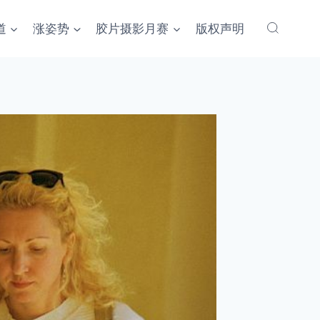
道
涨姿势
胶片摄影月赛
版权声明