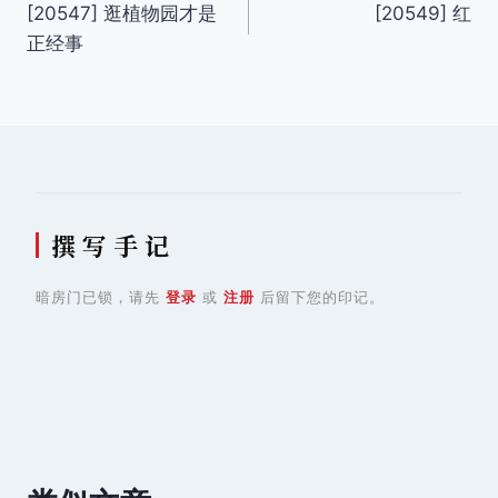
[20547] 逛植物园才是
[20549] 红
章
正经事
导
航
撰 写 手 记
暗房门已锁，请先
登录
或
注册
后留下您的印记。