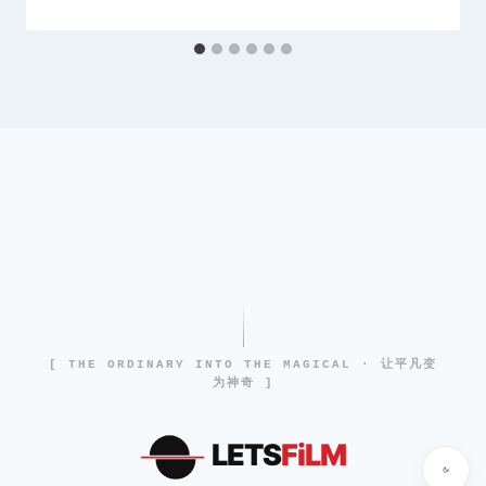
[ THE ORDINARY INTO THE MAGICAL · 让平凡变
为神奇 ]
LETS
FiLM