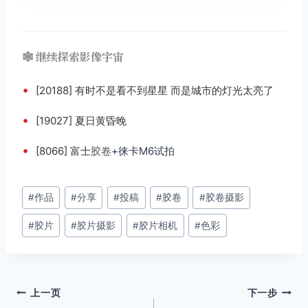
🕸️ 继续探索影像宇宙
•
[20188] 有时不是看不到星星 而是城市的灯光太亮了
•
[19027] 夏日黄昏晚
•
[8066] 富士
胶卷
+徕卡M6试拍
文
#
作品
#
分享
#
投稿
#
胶卷
#
胶卷摄影
章
#
胶片
#
胶片摄影
#
胶片相机
#
色彩
标
签：
文
上一页
下一步