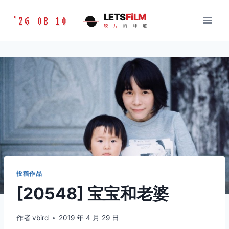
跳
胶
LETS
FiLM
'26 08 10
到
胶
片
的
味
道
片
内
的
容
味
道
LETSFILM
投稿作品
[20548] 宝宝和老婆
作者
vbird
2019 年 4 月 29 日