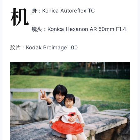
机
身：Konica Autoreflex TC
镜头：Konica Hexanon AR 50mm F1.4
胶片
：Kodak Proimage 100