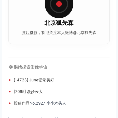
北京狐先森
胶片摄影
，欢迎关注本人微博@北京狐先森
🕸️ 继续探索影像宇宙
•
[14723] June记录美好
•
[7095] 漫步云大
•
投稿
作品
No.2927 小小木头人