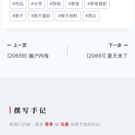
文
#
作品
#
分享
#
投稿
#
胶卷
#
胶卷摄影
章
#
胶片
#
胶片摄影
#
胶片相机
#
黑白
标
签：
文
上一页
下一步
[20659] 濑户内海
[20661] 夏天来了
章
导
航
撰 写 手 记
暗房门已锁，请先
登录
或
注册
后留下您的印记。