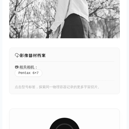
影像器材档案
📷 相关相机：
Pentax 6×7
点击型号标签，探索同一物理容器记录的更多宇宙切片。