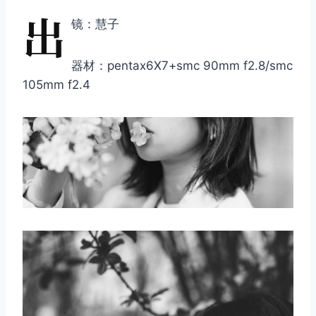
出
镜：慧子
器材：pentax6X7+smc 90mm f2.8/smc
105mm f2.4