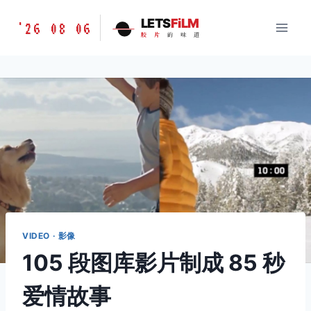
跳
胶
LETS
FiLM
'26 08 06
到
胶
片
的
味
道
片
内
的
容
味
道
LETSFILM
VIDEO · 影像
105 段图库影片制成 85 秒
爱情故事