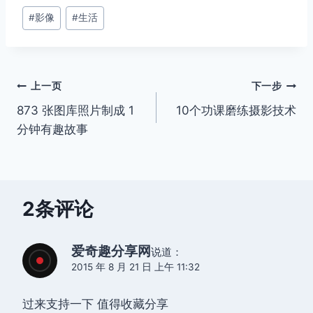
取消
搜索
文
#
影像
#
生活
章
标
签：
文
上一页
下一步
873 张图库照片制成 1
10个功课磨练摄影技术
章
分钟有趣故事
导
航
2条评论
爱奇趣分享网
说道：
2015 年 8 月 21 日 上午 11:32
过来支持一下 值得收藏分享