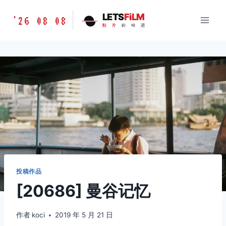
跳
胶
LETS
FiLM
'26 08 08
到
胶
片
的
味
道
片
内
的
容
味
道
LETSFILM
投稿作品
[20686] 曼谷记忆
作者
koci
2019 年 5 月 21 日