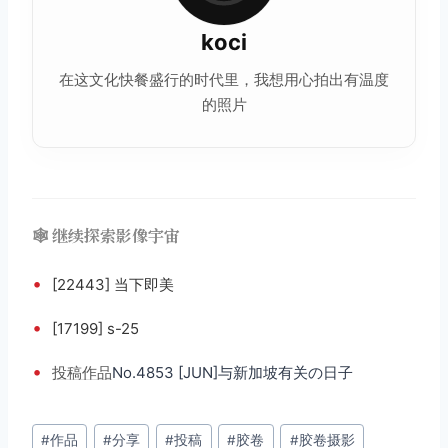
koci
在这文化快餐盛行的时代里，我想用心拍出有温度
的照片
🕸️ 继续探索影像宇宙
•
[22443] 当下即美
•
[17199] s-25
•
投稿
作品
No.4853 [JUN]与新加坡有关の日子
文
#
作品
#
分享
#
投稿
#
胶卷
#
胶卷摄影