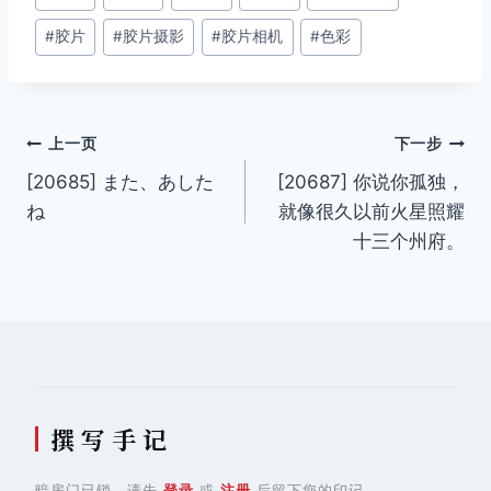
章
#
胶片
#
胶片摄影
#
胶片相机
#
色彩
标
签：
文
上一页
下一步
[20685] また、あした
[20687] 你说你孤独，
章
ね
就像很久以前火星照耀
导
十三个州府。
航
撰 写 手 记
暗房门已锁，请先
登录
或
注册
后留下您的印记。