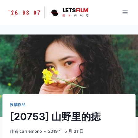
跳
胶
LETS
FiLM
'26 08 07
到
胶
片
的
味
道
片
内
的
容
味
道
LETSFILM
投稿作品
[20753] 山野里的痣
作者
carriemono
2019 年 5 月 31 日