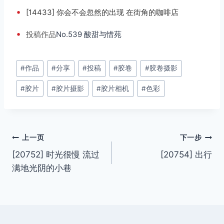
•
[14433] 你会不会忽然的出现 在街角的咖啡店
•
投稿
作品
No.539 酸甜与惜苑
文
#
作品
#
分享
#
投稿
#
胶卷
#
胶卷摄影
章
#
胶片
#
胶片摄影
#
胶片相机
#
色彩
标
签：
文
上一页
下一步
[20752] 时光很慢 流过
[20754] 出行
章
满地光阴的小巷
导
航