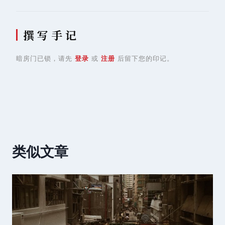
撰 写 手 记
暗房门已锁，请先
登录
或
注册
后留下您的印记。
类似文章