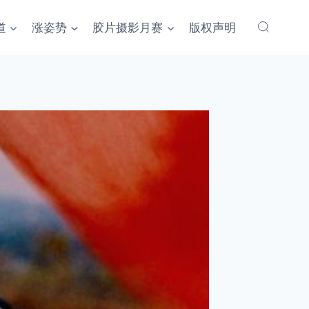
道
涨姿势
胶片摄影月赛
版权声明